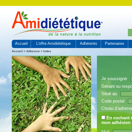
Accueil
L'offre Amidiététique
Adhérents
Partenaires
Accueil
>
Adhesion
>
Index
Je soussigné
Gérant ou resp
Situé au
Code postal
Choisi d'adhérer 
En cochant 
mon adhésion a