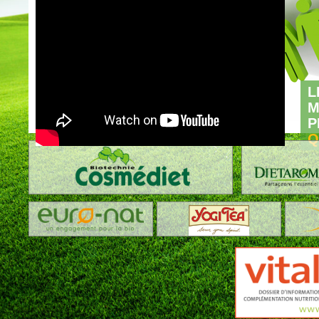
L
M
P
Q