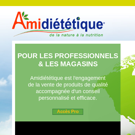
POUR LES PROFESSIONNELS
& LES MAGASINS
Amidiététique est l'engagement
de la vente de produits de qualité
accompagnée d'un conseil
personnalisé et efficace.
Accès Pro