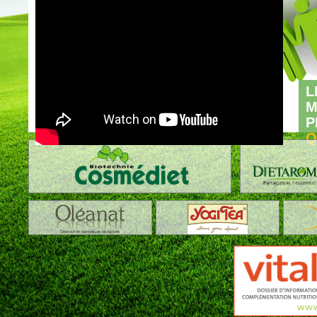
L
M
P
Q