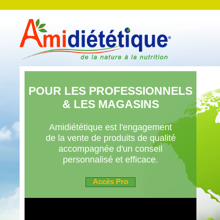
POUR LES PROFESSIONNELS
& LES MAGASINS
Amidiététique est l'engagement
de la vente de produits de qualité
accompagnée d'un conseil
personnalisé et efficace.
Accès Pro